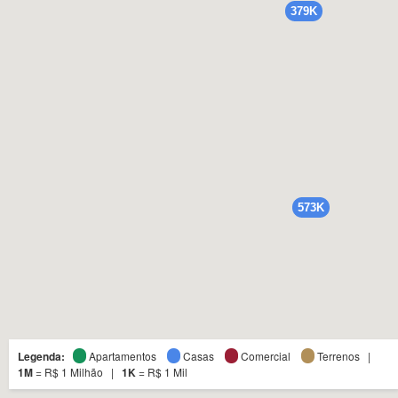
379K
379K
573K
573K
Legenda:
Apartamentos
Casas
Comercial
Terrenos |
1M
= R$ 1 Milhão |
1K
= R$ 1 Mil